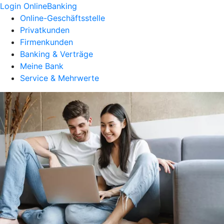
Login OnlineBanking
Online-Geschäftsstelle
Privatkunden
Firmenkunden
Banking & Verträge
Meine Bank
Service & Mehrwerte