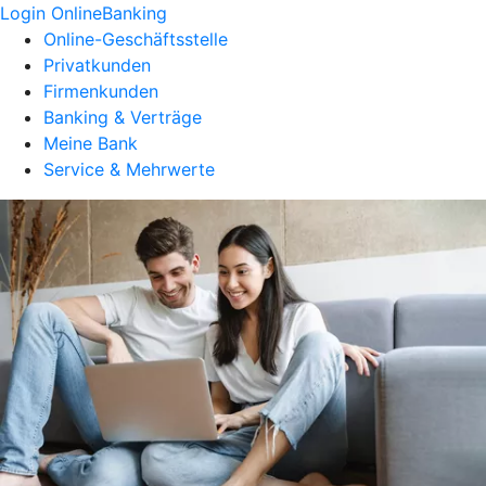
Login OnlineBanking
Online-Geschäftsstelle
Privatkunden
Firmenkunden
Banking & Verträge
Meine Bank
Service & Mehrwerte