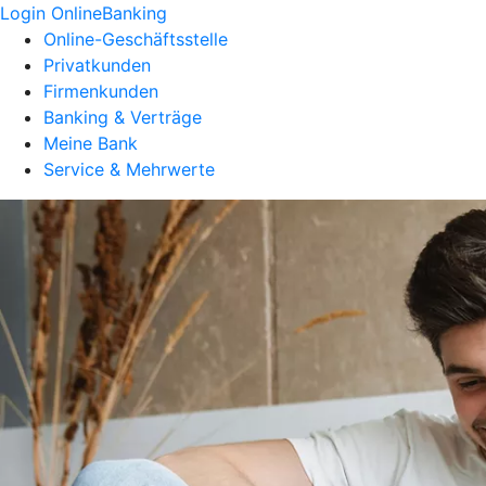
Login OnlineBanking
Online-Geschäftsstelle
Privatkunden
Firmenkunden
Banking & Verträge
Meine Bank
Service & Mehrwerte