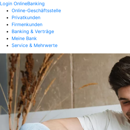
Login OnlineBanking
Online-Geschäftsstelle
Privatkunden
Firmenkunden
Banking & Verträge
Meine Bank
Service & Mehrwerte