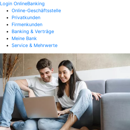
Login OnlineBanking
Online-Geschäftsstelle
Privatkunden
Firmenkunden
Banking & Verträge
Meine Bank
Service & Mehrwerte