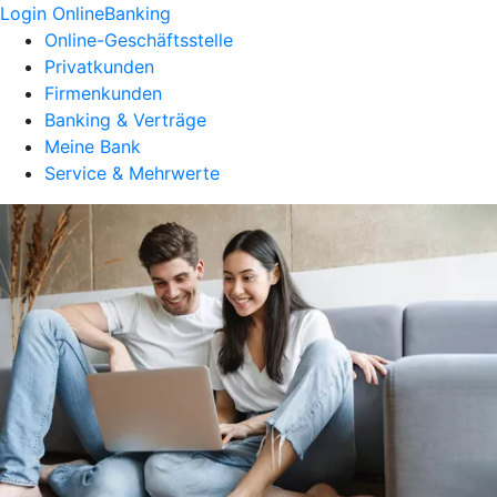
Login OnlineBanking
Online-Geschäftsstelle
Privatkunden
Firmenkunden
Banking & Verträge
Meine Bank
Service & Mehrwerte