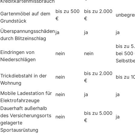
Kreditkartenmissbrauch
bis zu 500
bis zu 2.000
Gartenmöbel auf dem
unbegre
€
€
Grundstück
Überspannungsschäden
ja
ja
ja
durch Blitzeinschlag
bis zu 5
Eindringen von
nein
nein
bei 500
Niederschlägen
Selbstbe
bis zu 2.000
Trickdiebstahl in der
nein
bis zu 1
€
Wohnung
Mobile Ladestation für
nein
ja
ja
Elektrofahrzeuge
Dauerhaft außerhalb
bis zu 5.000
des Versicherungsorts
nein
ja
€
gelagerte
Sportausrüstung