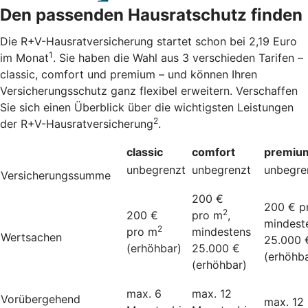
Den passenden Hausratschutz finden
Die R+V-Hausratversicherung startet schon bei 2,19 Euro
1
im Monat
. Sie haben die Wahl aus 3 verschieden Tarifen –
classic, comfort und premium – und können Ihren
Versicherungsschutz ganz flexibel erweitern. Verschaffen
Sie sich einen Überblick über die wichtigsten Leistungen
2
der R+V-Hausratversicherung
.
classic
comfort
premiu
unbegrenzt
unbegrenzt
unbegre
Versicherungssumme
200 €
200 € p
2
200 €
pro m
,
mindest
2
pro m
mindestens
Wertsachen
25.000 
(erhöhbar)
25.000 €
(erhöhba
(erhöhbar)
max. 6
max. 12
Vorübergehend
max. 12