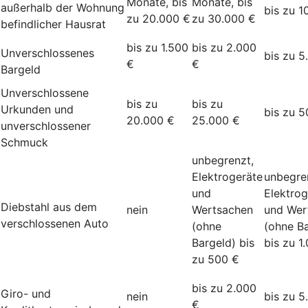
Monate, bis
Monate, bis
außerhalb der Wohnung
bis zu 1
zu 20.000 €
zu 30.000 €
befindlicher Hausrat
bis zu 1.500
bis zu 2.000
Unverschlossenes
bis zu 5
€
€
Bargeld
Unverschlossene
bis zu
bis zu
Urkunden und
bis zu 5
20.000 €
25.000 €
unverschlossener
Schmuck
unbegrenzt,
Elektrogeräte
unbegre
und
Elektrog
Diebstahl aus dem
nein
Wertsachen
und Wer
verschlossenen Auto
(ohne
(ohne Ba
Bargeld) bis
bis zu 1
zu 500 €
bis zu 2.000
Giro- und
nein
bis zu 5
€