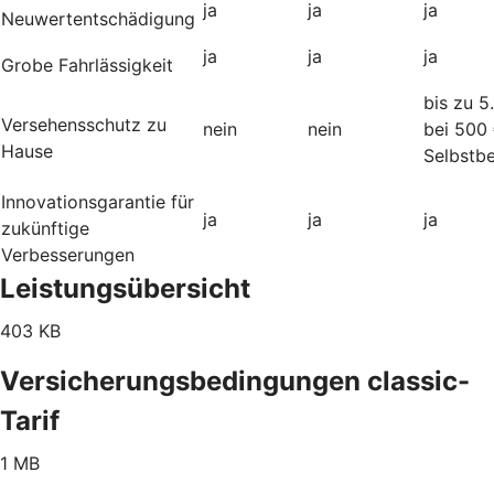
ja
ja
ja
Neuwertentschädigung
ja
ja
ja
Grobe Fahrlässigkeit
bis zu 5
Versehensschutz zu
nein
nein
bei 500
Hause
Selbstbe
Innovationsgarantie für
ja
ja
ja
zukünftige
Verbesserungen
Leistungsübersicht
403 KB
Versicherungsbedingungen classic-
Tarif
1 MB